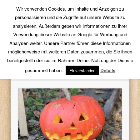
BEAUTY & HEALTH
ACCESSOIRES
STARTSEITE
BEZIEHUNG
REZEPTE
WOHNEN
FASHION
DIY
Wir verwenden Cookies, um Inhalte und Anzeigen zu
Wa
personalisieren und die Zugriffe auf unsere Website zu
analysieren. Außerdem geben wir Informationen zu Ihrer
di
Verwendung dieser Website an Google für Werbung und
Fra
Analysen weiter. Unsere Partner führen diese Informationen
möglicherweise mit weiteren Daten zusammen, die Sie ihnen
CURRENTLY BROWSING CATEGORY
brau
bereitgestellt oder sie im Rahmen Deiner Nutzung der Dienste
DIY
gesammelt haben.
Details
Einverstanden